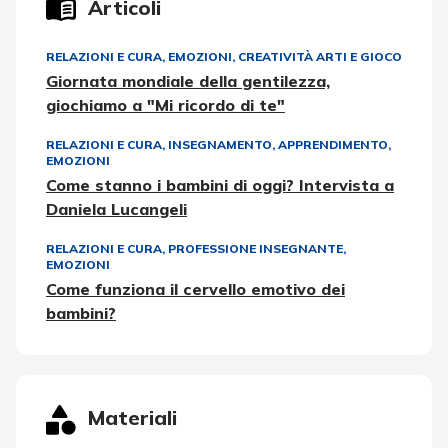
Articoli
RELAZIONI E CURA
,
EMOZIONI
,
CREATIVITÀ ARTI E GIOCO
Giornata mondiale della gentilezza,
giochiamo a "Mi ricordo di te"
RELAZIONI E CURA
,
INSEGNAMENTO, APPRENDIMENTO
,
EMOZIONI
Come stanno i bambini di oggi? Intervista a
Daniela Lucangeli
RELAZIONI E CURA
,
PROFESSIONE INSEGNANTE
,
EMOZIONI
Come funziona il cervello emotivo dei
bambini?
Materiali