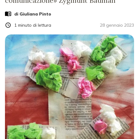
comunicazione» Zygmunt Bauman
di
Giuliana Pinto
1
minuto di lettura
28 gennaio 2023