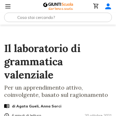
Lezioni e Articoli
Il laboratorio di grammatica valenzial
Il laboratorio di
grammatica
valenziale
Per un apprendimento attivo,
coinvolgente, basato sul ragionamento
di
Agata Gueli, Anna Sorci
6
minuti di lettura
20 ottobre 2021