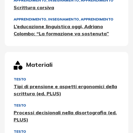
APPRENDIMENTO
,
INSEGNAMENTO, APPRENDIMENTO
Scrittura corsiva
APPRENDIMENTO
,
INSEGNAMENTO, APPRENDIMENTO
L’educazione linguistica oggi, Adriano
Colombo: “La formazione va sostenuta”
Materiali
TESTO
Tipi di prensione e aspetti ergonomici della
scrittura (ed. PLUS)
TESTO
Processi decisionali nella disortografia (ed.
PLUS)
TESTO