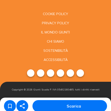
COOKIE POLICY
PRIVACY POLICY
IL MONDO GIUNTI
CHI SIAMO
SOSTENIBILITÀ
ACCESSIBILITÀ
Copyright ©
2026
Giunti Scuola P. IVA 05492160485, tutti i diritti riservati
Condizioni di
Gestisci i
Iscriviti alla
Scarica
vendita
cookie
newsletter