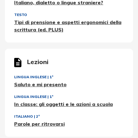
Italiano, dialetto o lingue straniere?
TESTO
Tipi di prensione e aspetti ergonomici della
scrittura (ed. PLUS)
Lezioni
LINGUA INGLESE
|
1ª
Saluto e mi presento
LINGUA INGLESE
|
1ª
In classe: gli oggetti e le azioni a scuola
ITALIANO
|
2ª
Parole per ritrovarsi