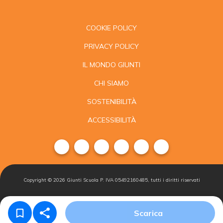
COOKIE POLICY
PRIVACY POLICY
IL MONDO GIUNTI
CHI SIAMO
SOSTENIBILITÀ
ACCESSIBILITÀ
Copyright ©
2026
Giunti Scuola P. IVA 05492160485, tutti i diritti riservati
Condizioni di
Gestisci i
Iscriviti alla
Scarica
vendita
cookie
newsletter