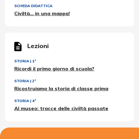
SCHEDA DIDATTICA
Civiltà... in una mappa!
Lezioni
STORIA
|
1ª
Ricordi il primo giorno di scuola?
STORIA
|
2ª
Ricostruiamo la storia di classe prima
STORIA
|
4ª
Al museo: tracce delle civiltà passate