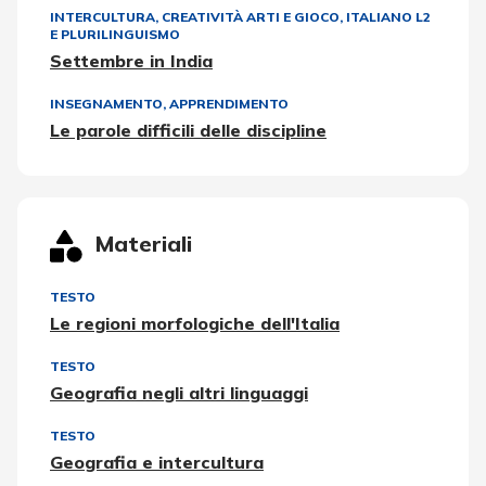
INTERCULTURA
,
CREATIVITÀ ARTI E GIOCO
,
ITALIANO L2
E PLURILINGUISMO
Settembre in India
INSEGNAMENTO, APPRENDIMENTO
Le parole difficili delle discipline
Materiali
TESTO
Le regioni morfologiche dell'Italia
TESTO
Geografia negli altri linguaggi
TESTO
Geografia e intercultura