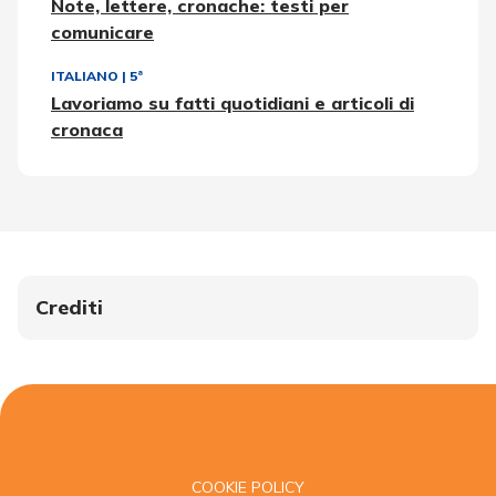
Note, lettere, cronache: testi per
comunicare
ITALIANO
|
5ª
Lavoriamo su fatti quotidiani e articoli di
cronaca
Crediti
COOKIE POLICY