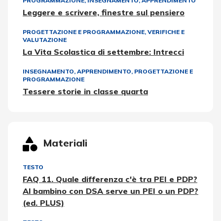
PROGRAMMAZIONE
,
INSEGNAMENTO, APPRENDIMENTO
Leggere e scrivere, finestre sul pensiero
PROGETTAZIONE E PROGRAMMAZIONE
,
VERIFICHE E
VALUTAZIONE
La Vita Scolastica di settembre: Intrecci
INSEGNAMENTO, APPRENDIMENTO
,
PROGETTAZIONE E
PROGRAMMAZIONE
Tessere storie in classe quarta
Materiali
TESTO
FAQ 11. Quale differenza c'è tra PEI e PDP?
Al bambino con DSA serve un PEI o un PDP?
(ed. PLUS)