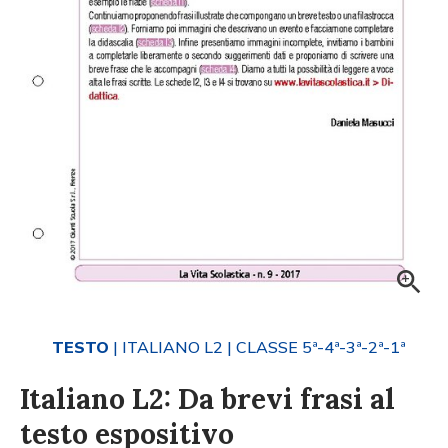
TESTO
| ITALIANO L2
| CLASSE 5ª-4ª-3ª-2ª-1ª
Italiano L2: Da brevi frasi al
testo espositivo