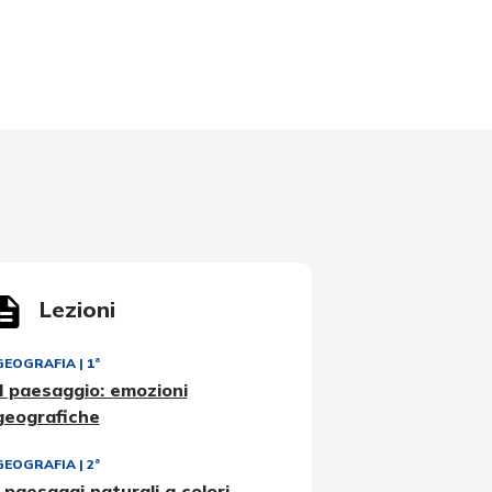
Lezioni
GEOGRAFIA
|
1ª
Il paesaggio: emozioni
geografiche
GEOGRAFIA
|
2ª
I paesaggi naturali a colori