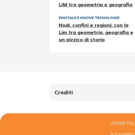
LIM tra geometria e geografia
DIGITALE E NUOVE TECNOLOGIE
Nodi, confini e regioni: con la
Lim tra geometria, geografia e
un pizzico di storia
Crediti
COOKIE POL
ACCESSIBILI