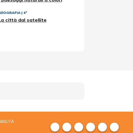
GEOGRAFIA
|
4ª
La città dal satellite
IBILITÀ