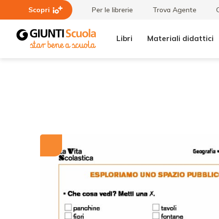
Scopri
Per le librerie
Trova Agente
Libri
Materiali didattici
Tutti i
Esploriamo
materiali
uno
spazio
pubblico