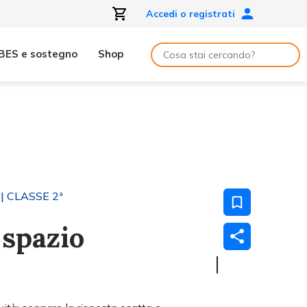
Accedi o registrati
BES e sostegno
Shop
| CLASSE 2ª
 spazio