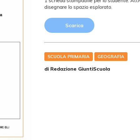
1 scheda stampabile per lo studente. Attiv
disegnare lo spazio esplorato.
Scarica
SCUOLA PRIMARIA
GEOGRAFIA
di Redazione GiuntiScuola