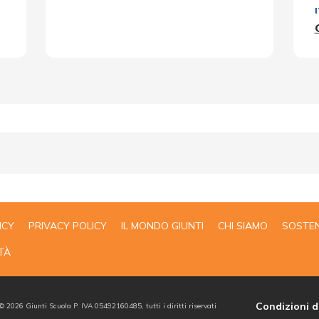
ICY
PRIVACY POLICY
IL MONDO GIUNTI
CHI SIAMO
SOSTEN
TÀ
Condizioni d
 ©
2026
Giunti Scuola P. IVA 05492160485, tutti i diritti riservati