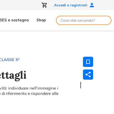
Accedi o registrati
BES e sostegno
Shop
CLASSE 5ª
ttagli
ità: individuare nell'immagine i
 di riferimento e rispondere alle