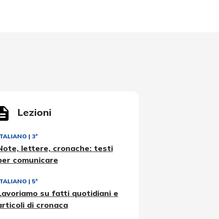
Lezioni
ITALIANO
|
3ª
Note, lettere, cronache: testi
per comunicare
ITALIANO
|
5ª
Lavoriamo su fatti quotidiani e
articoli di cronaca