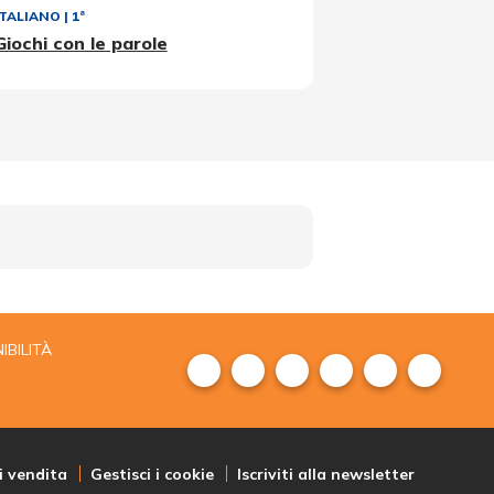
ITALIANO
|
1ª
Giochi con le parole
IBILITÀ
i vendita
Gestisci i cookie
Iscriviti alla newsletter