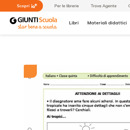
Scopri
Per le librerie
Trova Agente
Libri
Materiali didattici
Tutti i
Attenzione
materiali
ai dettagli