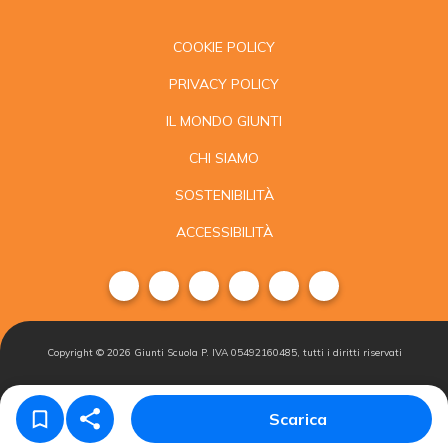
COOKIE POLICY
PRIVACY POLICY
IL MONDO GIUNTI
CHI SIAMO
SOSTENIBILITÀ
ACCESSIBILITÀ
Copyright ©
2026
Giunti Scuola P. IVA 05492160485, tutti i diritti riservati
Condizioni di
Gestisci i
Iscriviti alla
Scarica
vendita
cookie
newsletter