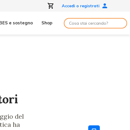
Accedi o registrati
BES e sostegno
Shop
tori
ggio del
tica ha