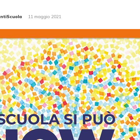
é
untiScuola
11 maggio 2021