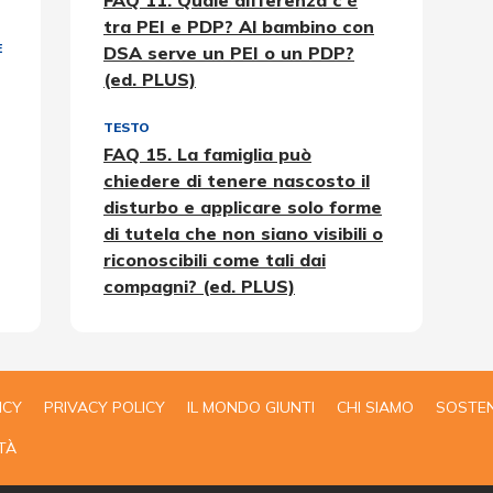
FAQ 11. Quale differenza c'è
tra PEI e PDP? Al bambino con
E
DSA serve un PEI o un PDP?
(ed. PLUS)
TESTO
FAQ 15. La famiglia può
chiedere di tenere nascosto il
disturbo e applicare solo forme
di tutela che non siano visibili o
riconoscibili come tali dai
compagni? (ed. PLUS)
ICY
PRIVACY POLICY
IL MONDO GIUNTI
CHI SIAMO
SOSTEN
TÀ