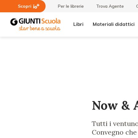
Scopri
Per le librerie
Trova Agente
Libri
Materiali didattici
Lezioni
Now &
e
After
Articoli
2021, tutti
i
laboratori
Now & Af
Tutti i ventu
Convegno che a