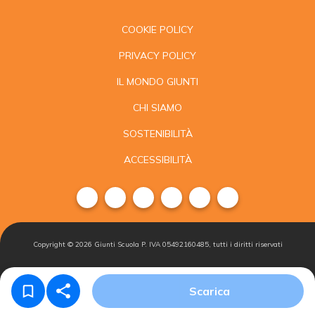
COOKIE POLICY
PRIVACY POLICY
IL MONDO GIUNTI
CHI SIAMO
SOSTENIBILITÀ
ACCESSIBILITÀ
Copyright ©
2026
Giunti Scuola P. IVA 05492160485, tutti i diritti riservati
Condizioni di
Gestisci i
Iscriviti alla
Scarica
vendita
cookie
newsletter