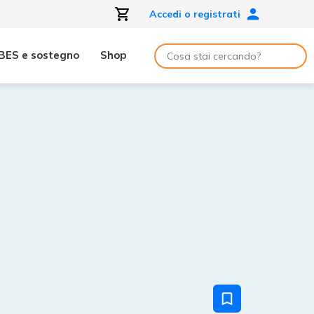
Accedi o registrati
BES e sostegno
Shop