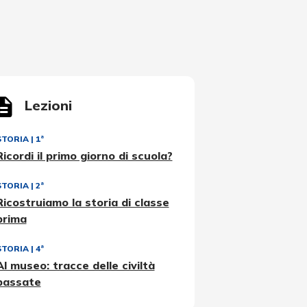
Lezioni
STORIA
|
1ª
Ricordi il primo giorno di scuola?
STORIA
|
2ª
Ricostruiamo la storia di classe
prima
STORIA
|
4ª
Al museo: tracce delle civiltà
passate