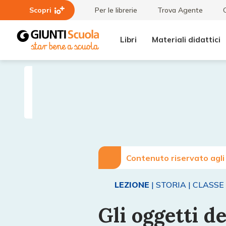
Scopri
Per le librerie
Trova Agente
Libri
Materiali didattici
Lezioni
Gli
e
oggetti
Articoli
del
culto
Contenuto riservato agli
LEZIONE
| STORIA
| CLASSE 
Gli oggetti de