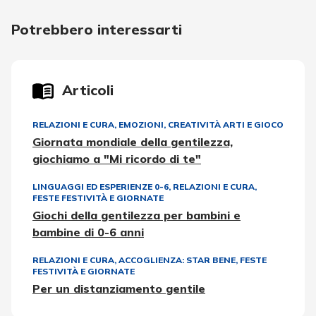
Potrebbero interessarti
Articoli
RELAZIONI E CURA
,
EMOZIONI
,
CREATIVITÀ ARTI E GIOCO
Giornata mondiale della gentilezza,
giochiamo a "Mi ricordo di te"
LINGUAGGI ED ESPERIENZE 0-6
,
RELAZIONI E CURA
,
FESTE FESTIVITÀ E GIORNATE
Giochi della gentilezza per bambini e
bambine di 0-6 anni
RELAZIONI E CURA
,
ACCOGLIENZA: STAR BENE
,
FESTE
FESTIVITÀ E GIORNATE
Per un distanziamento gentile