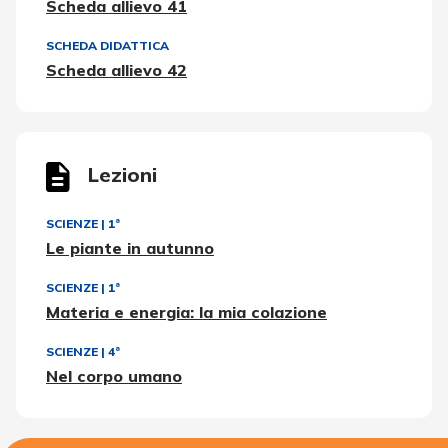
Scheda allievo 41
SCHEDA DIDATTICA
Scheda allievo 42
Lezioni
SCIENZE
|
1ª
Le piante in autunno
SCIENZE
|
1ª
Materia e energia: la mia colazione
SCIENZE
|
4ª
Nel corpo umano