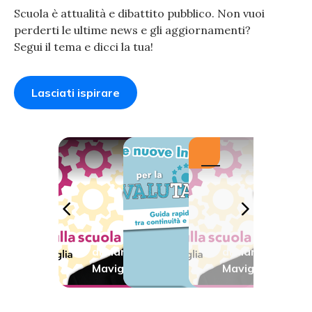
Scuola è attualità e dibattito pubblico. Non vuoi
perderti le ultime news e gli aggiornamenti?
Segui il tema e dicci la tua!
Lasciati ispirare
Le
nuove
Valutare la
Indica
valutazione
zioni
È importante
per la
dare una
VALU
comunicazione
di
Mario
di
Mario
TAZI
adeguata e
TESTO
Maviglia
Maviglia
motivata sulla
ONE
valutazione
attribuita