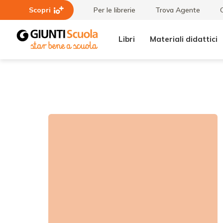
Scopri
Per le librerie
Trova Agente
Libri
Materiali didattici
Tutte le
Prendila
raccolte
con
lentezza