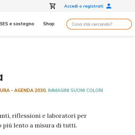
Accedi o registrati
BES e sostegno
Shop
a
,
TURA - AGENDA 2030
IMMAGINI SUONI COLORI
nti, riflessioni e laboratori per
più lento a misura di tutti.