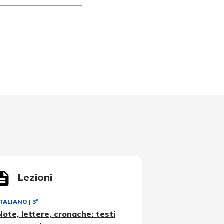
Lezioni
ITALIANO
|
3ª
Note, lettere, cronache: testi