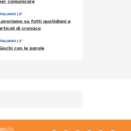
per comunicare
ITALIANO
|
5ª
Lavoriamo su fatti quotidiani e
articoli di cronaca
ITALIANO
|
1ª
Giochi con le parole
IBILITÀ