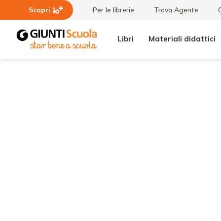
Scopri
Per le librerie
Trova Agente
Libri
Materiali didattici
Tutti i
VS4_2014_ITA_1
materiali
8.pdf