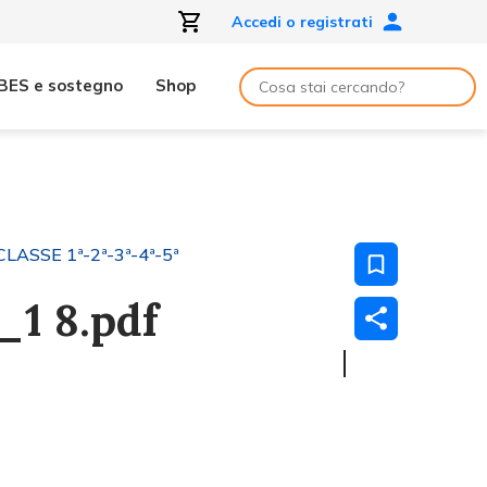
Accedi o registrati
BES e sostegno
Shop
CLASSE 1ª-2ª-3ª-4ª-5ª
1 8.pdf