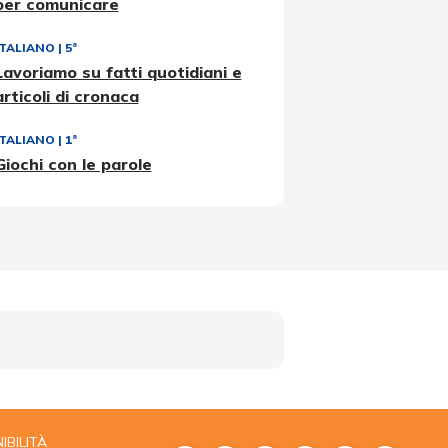
per comunicare
ITALIANO
|
5ª
Lavoriamo su fatti quotidiani e
articoli di cronaca
ITALIANO
|
1ª
Giochi con le parole
IBILITÀ