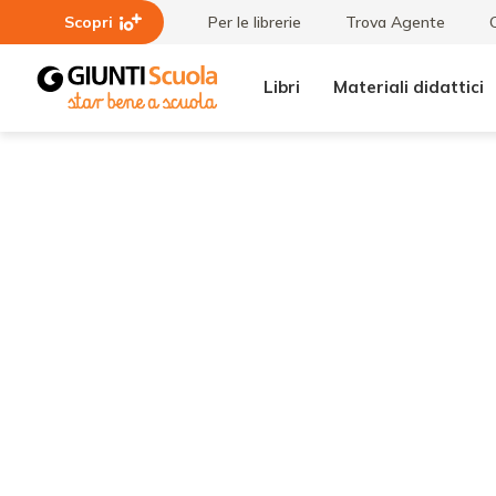
Scopri
Per le librerie
Trova Agente
Libri
Materiali didattici
Tutti i
VS4_2014_ITA_1
materiali
3.pdf