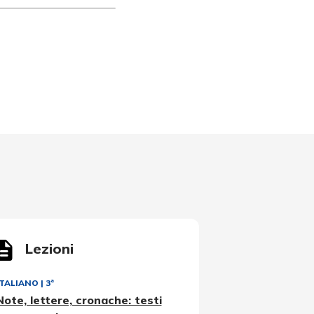
Lezioni
ITALIANO
|
3ª
Note, lettere, cronache: testi