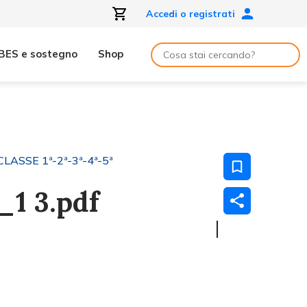
Accedi o registrati
BES e sostegno
Shop
CLASSE 1ª-2ª-3ª-4ª-5ª
1 3.pdf