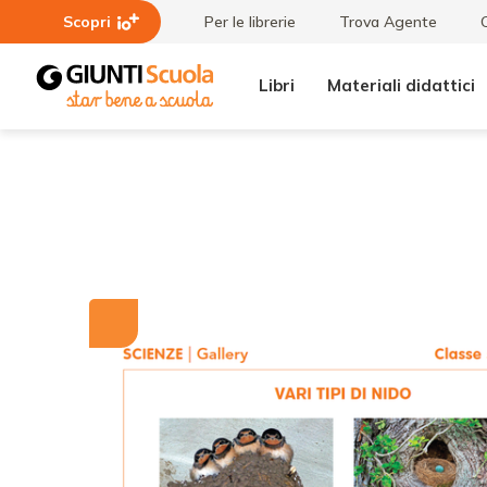
Scopri
Per le librerie
Trova Agente
Libri
Materiali didattici
Tutti i
Vari
materiali
tipi
di
nido