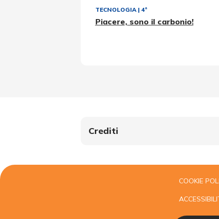
TECNOLOGIA
|
4ª
Piacere, sono il carbonio!
Crediti
COOKIE POL
ACCESSIBILI