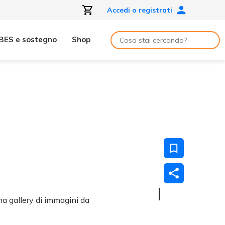
Accedi o registrati
BES e sostegno
Shop
a gallery di immagini da