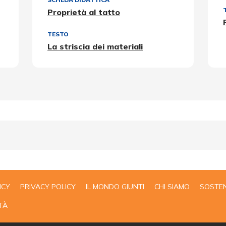
Proprietà al tatto
TESTO
La striscia dei materiali
ICY
PRIVACY POLICY
IL MONDO GIUNTI
CHI SIAMO
SOSTEN
TÀ