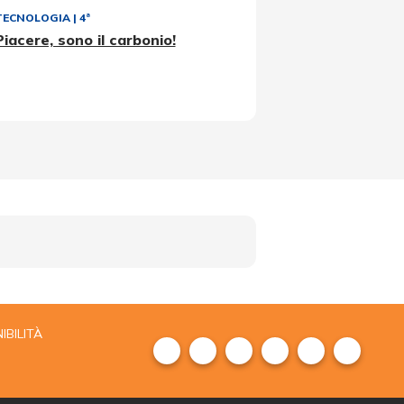
TECNOLOGIA
|
4ª
Piacere, sono il carbonio!
IBILITÀ