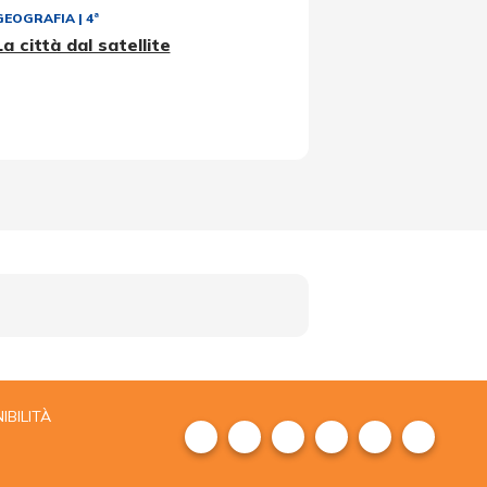
GEOGRAFIA
|
4ª
La città dal satellite
IBILITÀ