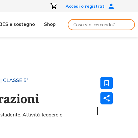
Accedi o registrati
BES e sostegno
Shop
| CLASSE 5ª
razioni
tudente. Attività: leggere e