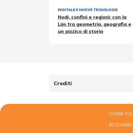
DIGITALE E NUOVE TECNOLOGIE
Nodi, confini e regioni: con la
Lim tra geometria, geografia e
un pizzico di storia
Crediti
COOKIE POL
ACCESSIBILI