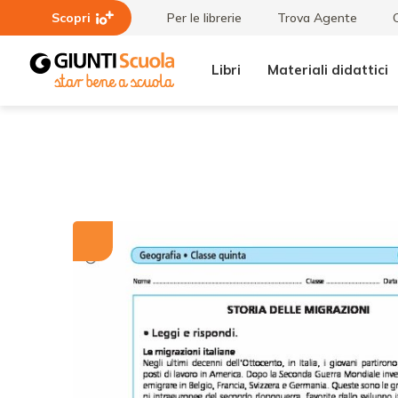
Scopri
Per le librerie
Trova Agente
Libri
Materiali didattici
Tutti i
Storia
materiali
delle
migrazioni