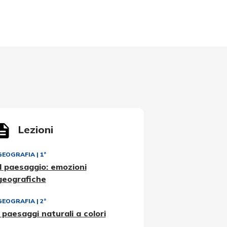
Lezioni
GEOGRAFIA
|
1ª
Il paesaggio: emozioni
geografiche
GEOGRAFIA
|
2ª
I paesaggi naturali a colori