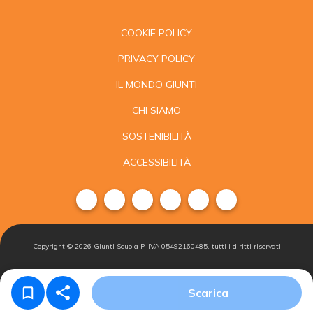
COOKIE POLICY
PRIVACY POLICY
IL MONDO GIUNTI
CHI SIAMO
SOSTENIBILITÀ
ACCESSIBILITÀ
Copyright ©
2026
Giunti Scuola P. IVA 05492160485, tutti i diritti riservati
Condizioni di
Gestisci i
Iscriviti alla
Scarica
vendita
cookie
newsletter