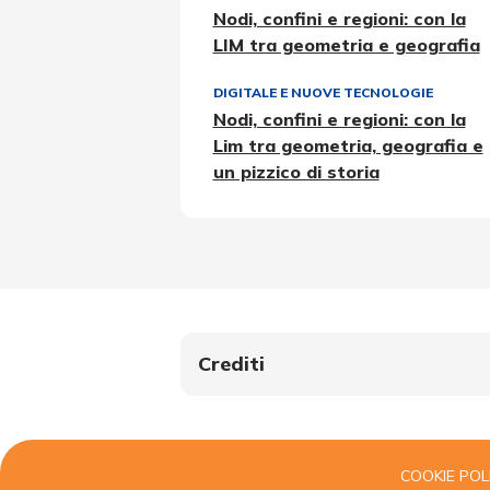
Nodi, confini e regioni: con la
LIM tra geometria e geografia
DIGITALE E NUOVE TECNOLOGIE
Nodi, confini e regioni: con la
Lim tra geometria, geografia e
un pizzico di storia
Crediti
COOKIE POL