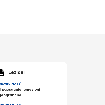
Lezioni
GEOGRAFIA
|
1ª
Il paesaggio: emozioni
geografiche