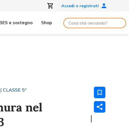
Accedi o registrati
BES e sostegno
Shop
| CLASSE 5ª
nura nel
3