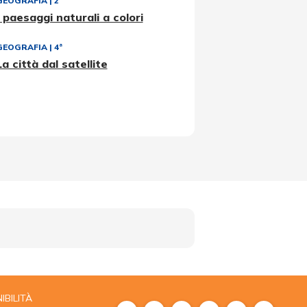
GEOGRAFIA
|
2ª
I paesaggi naturali a colori
GEOGRAFIA
|
4ª
La città dal satellite
IBILITÀ