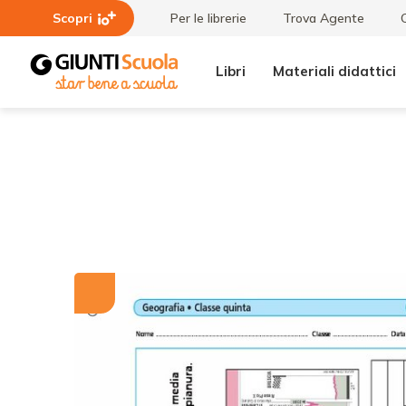
Scopri
Per le librerie
Trova Agente
Libri
Materiali didattici
Tutti i
Montagna
materiali
e pianura
nel Giro
d'Italia
2013