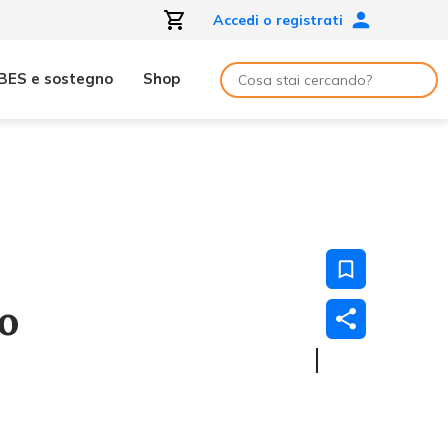
Accedi o registrati
BES e sostegno
Shop
no