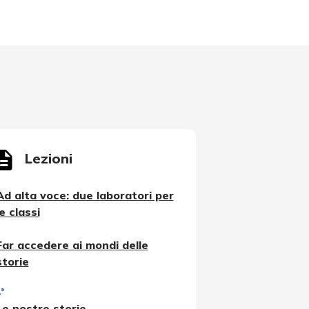
Lezioni
Ad alta voce: due laboratori per
le classi
Far accedere ai mondi delle
storie
ª
Le nostre storie