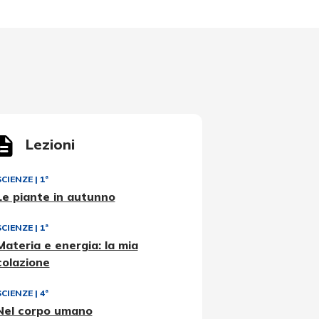
Lezioni
SCIENZE
|
1ª
Le piante in autunno
SCIENZE
|
1ª
Materia e energia: la mia
colazione
SCIENZE
|
4ª
Nel corpo umano