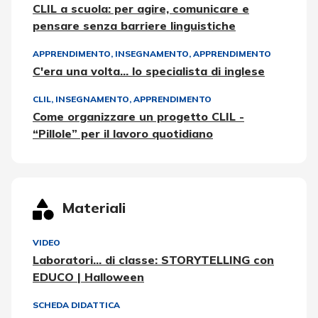
CLIL a scuola: per agire, comunicare e
pensare senza barriere linguistiche
APPRENDIMENTO
,
INSEGNAMENTO, APPRENDIMENTO
C'era una volta... lo specialista di inglese
CLIL
,
INSEGNAMENTO, APPRENDIMENTO
Come organizzare un progetto CLIL -
“Pillole” per il lavoro quotidiano
Materiali
VIDEO
Laboratori... di classe: STORYTELLING con
EDUCO | Halloween
SCHEDA DIDATTICA