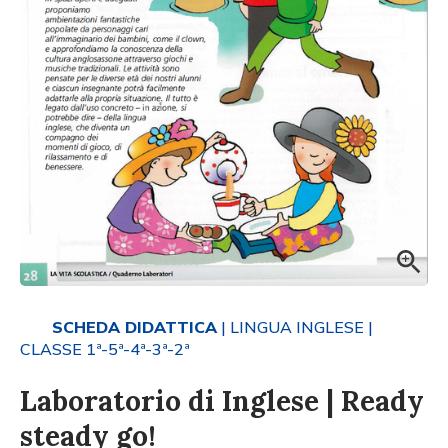
SCHEDA DIDATTICA
| LINGUA INGLESE
|
CLASSE 1ª-5ª-4ª-3ª-2ª
Laboratorio di Inglese | Ready
steady go!