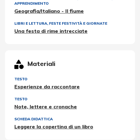
APPRENDIMENTO
Geografia/Italiano - Il fiume
LIBRI E LETTURA
,
FESTE FESTIVITÀ E GIORNATE
Una festa di rime intrecciate
Materiali
TESTO
Esperienze da raccontare
TESTO
Note, lettere e cronache
SCHEDA DIDATTICA
Leggere la copertina di un libro