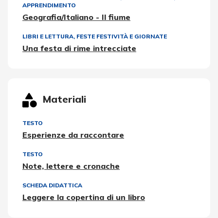
APPRENDIMENTO
Geografia/Italiano - Il fiume
LIBRI E LETTURA
,
FESTE FESTIVITÀ E GIORNATE
Una festa di rime intrecciate
Materiali
TESTO
Esperienze da raccontare
TESTO
Note, lettere e cronache
SCHEDA DIDATTICA
Leggere la copertina di un libro