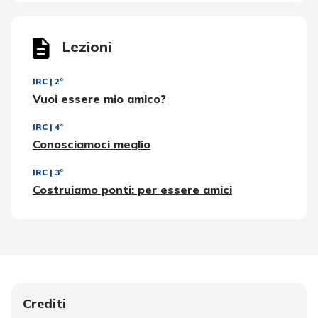
Lezioni
IRC
|
2ª
Vuoi essere mio amico?
IRC
|
4ª
Conosciamoci meglio
IRC
|
3ª
Costruiamo ponti: per essere amici
Crediti