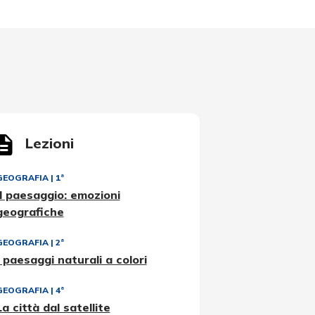
Lezioni
GEOGRAFIA
|
1ª
Il paesaggio: emozioni
geografiche
GEOGRAFIA
|
2ª
I paesaggi naturali a colori
GEOGRAFIA
|
4ª
La città dal satellite