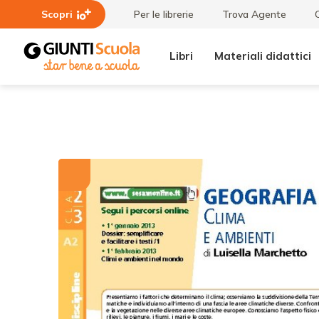
Scopri
Per le librerie
Trova Agente
Libri
Materiali didattici
Tutti i
Clima e
materiali
ambienti