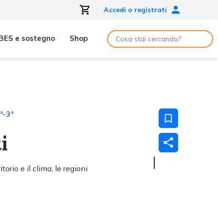
Accedi o registrati
BES e sostegno
Shop
ª-3ª
i
orio e il clima; le regioni