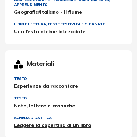
APPRENDIMENTO
Geografia/Italiano - Il fiume
LIBRI E LETTURA
,
FESTE FESTIVITÀ E GIORNATE
Una festa di rime intrecciate
Materiali
TESTO
Esperienze da raccontare
TESTO
Note, lettere e cronache
SCHEDA DIDATTICA
Leggere la copertina di un libro