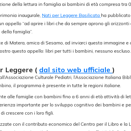
ione della lettura in famiglia ai bambini di età compresa tra 0
erimonia inaugurale,
Nati per Leggere Basilicata
ha pubblicato s
un appello “ad aprire i libri che da sempre aprono gli orizzonti 
 della famiglia”.
e di Matera, amica di Sesamo, ad inviarci questa immagine e 
tro questo appello: libri per tutti i bambini, nessuno escluso.
er Leggere (
dal sito web ufficiale
)
l’Associazione Culturale Pediatri, l’Associazione Italiana Bibl
bino, il programma è presente in tutte le regioni italiane.
 alle famiglie con bambini fino a 6 anni di età attività di le
erienza importante per lo sviluppo cognitivo dei bambini e per
di crescere con i loro figli.
izzate con il contributo economico del Centro per il Libro e la L