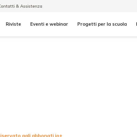
Contatti & Assistenza
Riviste
Eventi e webinar
Progetti per la scuola
iservato agli abbonati io+