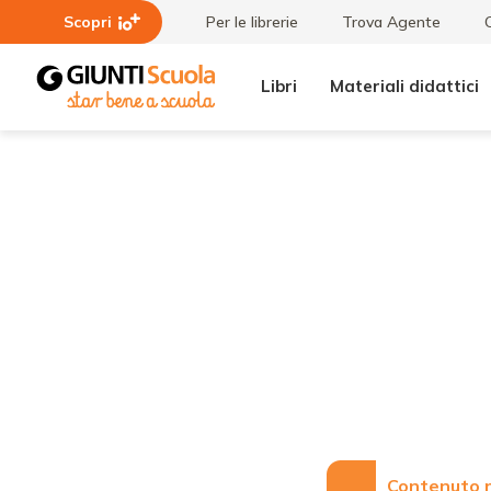
Scopri
Per le librerie
Trova Agente
Libri
Materiali didattici
Lezioni
"Nati per
e
leggere" tra
Articoli
i
protagonisti
nella
Capitale
Europea
della
Cultura
Contenuto r