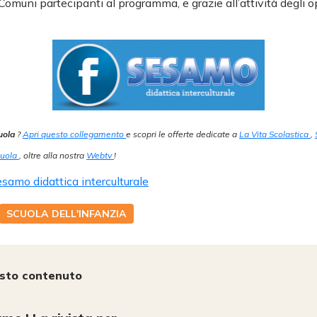
Comuni partecipanti al programma, e grazie all’attività degli op
uola
?
Apri questo collegamento
e scopri le offerte dedicate a
La Vita Scolastica
,
cuola
, oltre alla nostra
Webtv
!
samo didattica interculturale
SCUOLA DELL'INFANZIA
esto contenuto