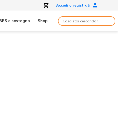
Accedi o registrati
BES e sostegno
Shop