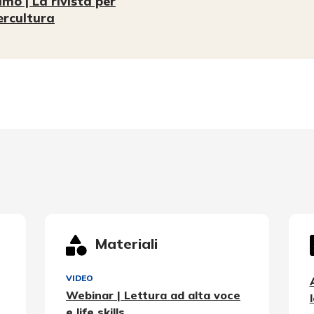
mo | La rivista per
tercultura
Materiali
VIDEO
Webinar | Lettura ad alta voce
e life skills