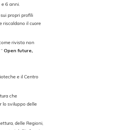
 e 6 anni.
ui propri profili
e riscaldano il cuore
come rivista non
 “
Open future,
ioteche e il Centro
ttura che
 lo sviluppo delle
ettura, delle Regioni,