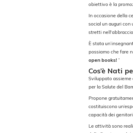
obiettivo è la promoz
In occasione della c
social un auguri con 
stretti nell'abbraccio
È stata un’insegnant
possiamo che fare nos
open books!
”
Cos’è Nati p
Sviluppato assieme al
per la Salute del Bam
Propone gratuitamente
costituiscono un’esp
capacità dei genitori 
Le attività sono real