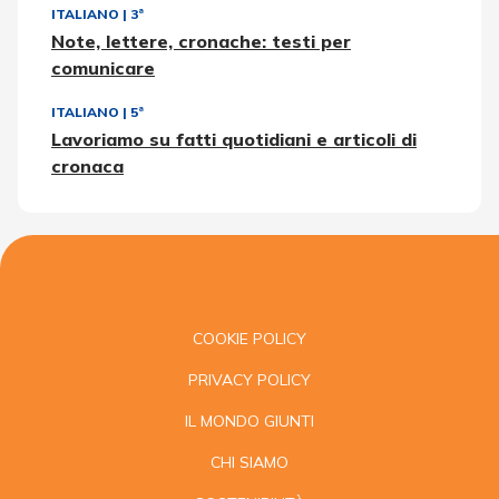
ITALIANO
|
3ª
Note, lettere, cronache: testi per
comunicare
ITALIANO
|
5ª
Lavoriamo su fatti quotidiani e articoli di
cronaca
COOKIE POLICY
PRIVACY POLICY
IL MONDO GIUNTI
CHI SIAMO