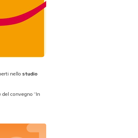
perti nello
studio
e del convegno “In