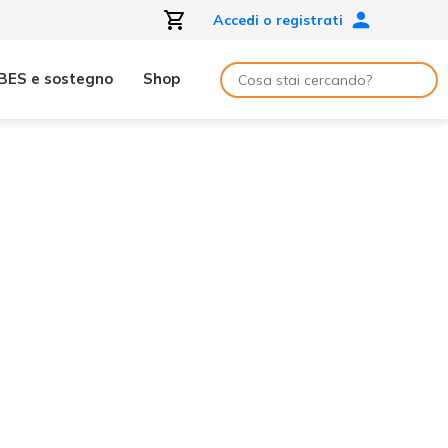
Accedi o registrati
BES e sostegno
Shop