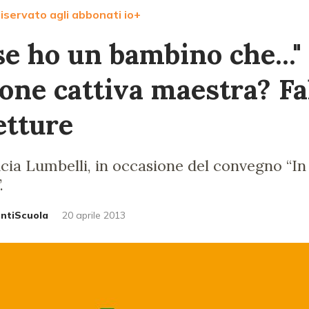
iservato agli abbonati io+
se ho un bambino che..."
one cattiva maestra? Fal
etture
ucia Lumbelli, in occasione del convegno “In
.
untiScuola
20 aprile 2013