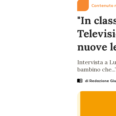
Contenuto r
"In clas
Televisi
nuove l
Intervista a L
bambino che...”
di Redazione Gi