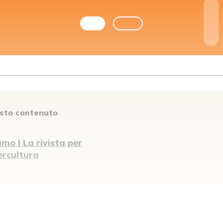
esto contenuto
mo | La rivista per
tercultura