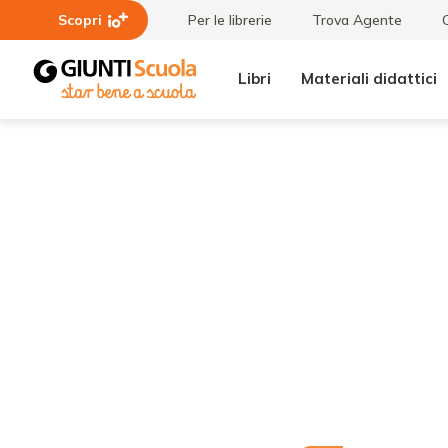
Scopri
Per le librerie
Trova Agente
Libri
Materiali didattici
Lezioni
"In classe
e
ho un
Articoli
bambino
che..." -
Televisione
cattiva
maestra?
Falsi miti,
nuove
letture