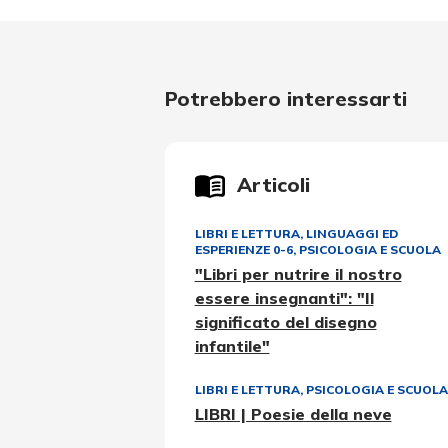
Potrebbero interessarti
Articoli
LIBRI E LETTURA
,
LINGUAGGI ED
ESPERIENZE 0-6
,
PSICOLOGIA E SCUOLA
"Libri per nutrire il nostro
essere insegnanti": "Il
significato del disegno
infantile"
LIBRI E LETTURA
,
PSICOLOGIA E SCUOLA
LIBRI | Poesie della neve