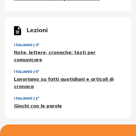
Lezioni
ITALIANO
|
3ª
Note, lettere, cronache: testi per
comunicare
ITALIANO
|
5ª
Lavoriamo su fatti quotidiani e articoli di
cronaca
ITALIANO
|
1ª
Giochi con le parole