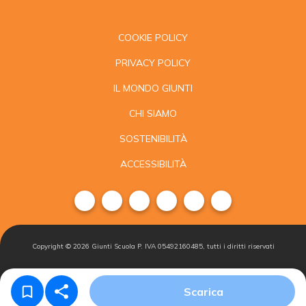
COOKIE POLICY
PRIVACY POLICY
IL MONDO GIUNTI
CHI SIAMO
SOSTENIBILITÀ
ACCESSIBILITÀ
Copyright ©
2026
Giunti Scuola P. IVA 05492160485, tutti i diritti riservati
Condizioni di
Gestisci i
Iscriviti alla
Scarica
vendita
cookie
newsletter