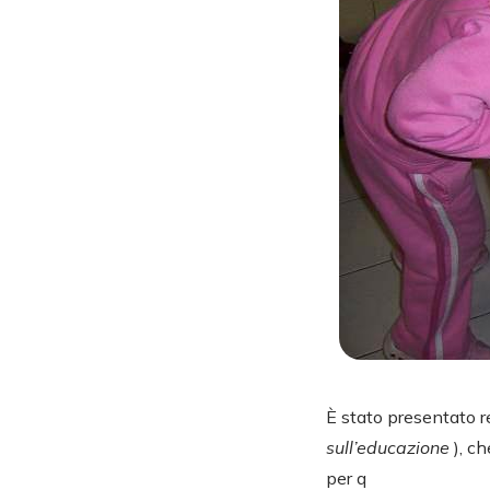
È stato presentato 
sull’educazione
), c
per q