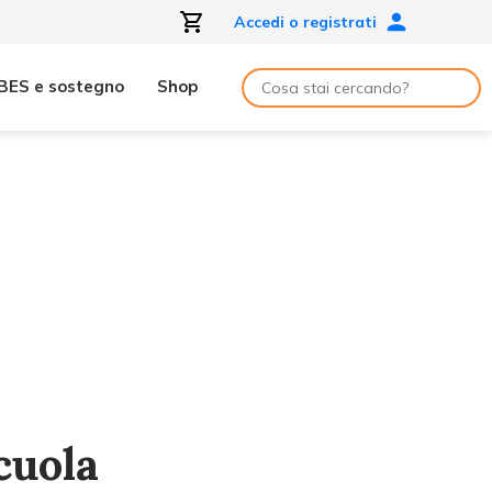
Accedi o registrati
BES e sostegno
Shop
cuola