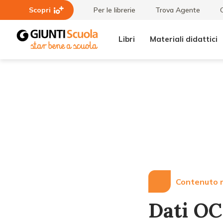
Scopri
Per le librerie
Trova Agente
Libri
Materiali didattici
Lezioni
Dati OCSE:
e
l'importanza
Articoli
della scuola
dell'infanzia
e gli scarsi
investimenti
Contenuto r
Dati OC