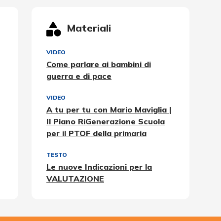
Materiali
VIDEO
Come parlare ai bambini di
guerra e di pace
VIDEO
A tu per tu con Mario Maviglia |
Il Piano RiGenerazione Scuola
per il PTOF della primaria
TESTO
Le nuove Indicazioni per la
VALUTAZIONE