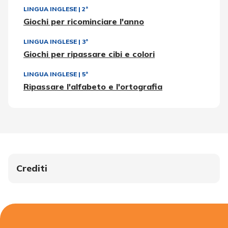
LINGUA INGLESE
|
2ª
Giochi per ricominciare l'anno
LINGUA INGLESE
|
3ª
Giochi per ripassare cibi e colori
LINGUA INGLESE
|
5ª
Ripassare l'alfabeto e l'ortografia
Crediti