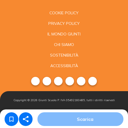
COOKIE POLICY
PRIVACY POLICY
IL MONDO GIUNTI
CHI SIAMO
SOSTENIBILITÀ
ACCESSIBILITÀ
Copyright ©
2026
Giunti Scuola P. IVA 05492160485, tutti i diritti riservati
Condizioni di
Gestisci i
Iscriviti alla
Scarica
vendita
cookie
newsletter