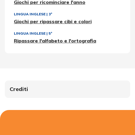
Giochi per ricominciare l'anno
LINGUA INGLESE
|
3ª
Giochi per ripassare cibi e colori
LINGUA INGLESE
|
5ª
Ripassare l'alfabeto e l'ortografia
Crediti