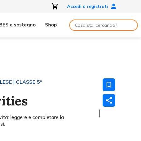
Accedi o registrati
BES e sostegno
Shop
GLESE
| CLASSE 5ª
ities
ità: leggere e completare la
si.