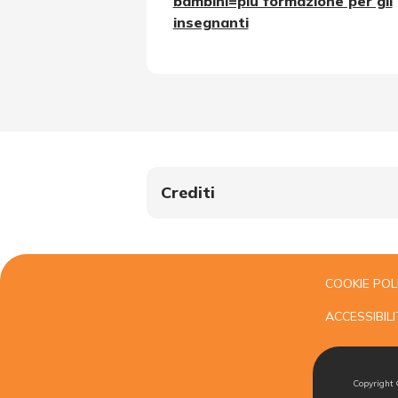
bambini=più formazione per gli
insegnanti
Crediti
COOKIE POL
ACCESSIBILI
Copyright