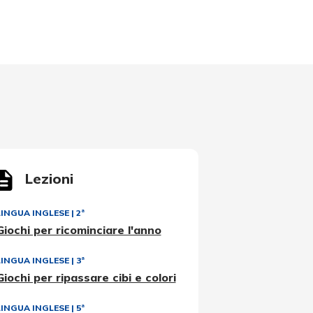
Lezioni
LINGUA INGLESE
|
2ª
Giochi per ricominciare l'anno
LINGUA INGLESE
|
3ª
Giochi per ripassare cibi e colori
LINGUA INGLESE
|
5ª