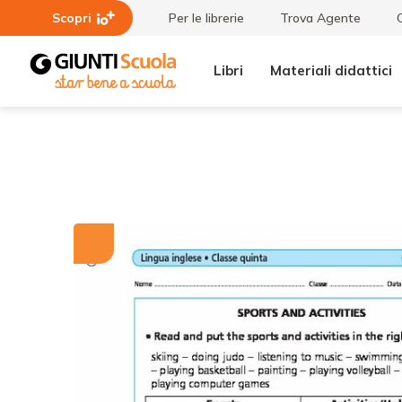
Scopri
Per le librerie
Trova Agente
Libri
Materiali didattici
Tutti i
Sports
materiali
and
activities