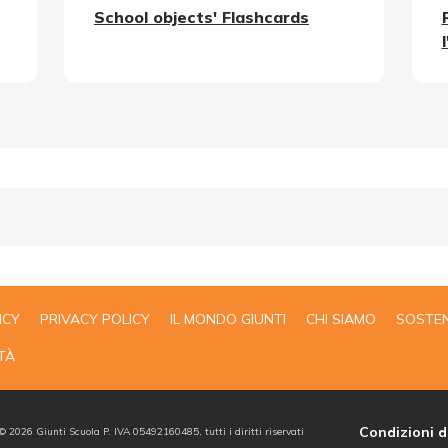
School objects' Flashcards
ICY
PRIVACY POLICY
IL MONDO GIUNTI
CHI SIAMO
SOSTEN
TÀ
Condizioni d
 ©
2026
Giunti Scuola P. IVA 05492160485, tutti i diritti riservati