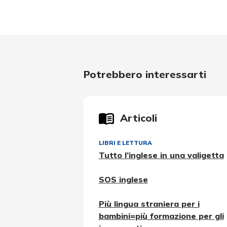
Potrebbero interessarti
Articoli
LIBRI E LETTURA
Tutto l’inglese in una valigetta
SOS inglese
Più lingua straniera per i
bambini=più formazione per gli