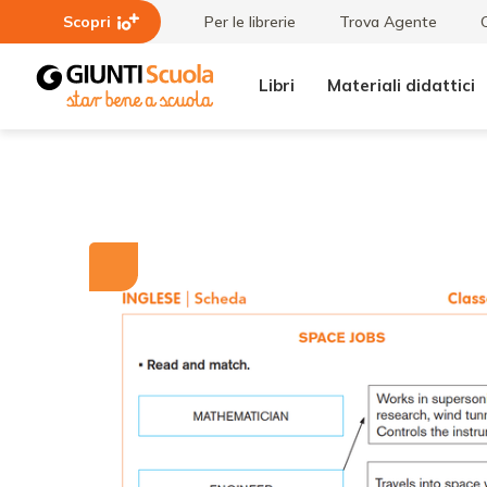
Scopri
Per le librerie
Trova Agente
Libri
Materiali didattici
Tutti i
Space
materiali
jobs