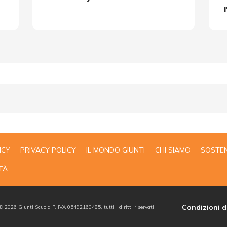
ICY
PRIVACY POLICY
IL MONDO GIUNTI
CHI SIAMO
SOSTEN
TÀ
Condizioni d
 ©
2026
Giunti Scuola P. IVA 05492160485, tutti i diritti riservati