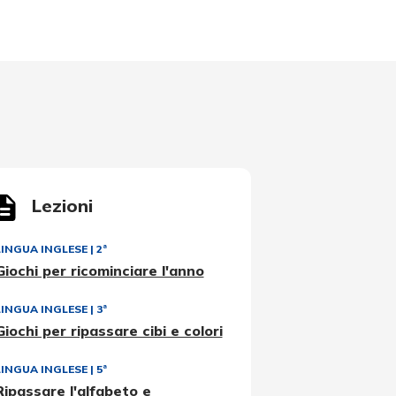
Lezioni
LINGUA INGLESE
|
2ª
Giochi per ricominciare l'anno
LINGUA INGLESE
|
3ª
Giochi per ripassare cibi e colori
LINGUA INGLESE
|
5ª
Ripassare l'alfabeto e