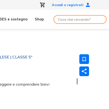
Accedi o registrati
BES e sostegno
Shop
GLESE
| CLASSE 5ª
leggere e comprendere brevi