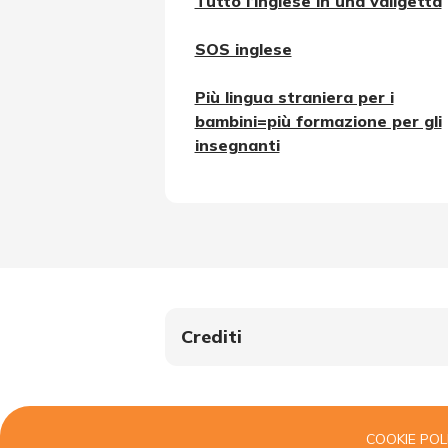
Tutto l’inglese in una valigetta
SOS inglese
Più lingua straniera per i
bambini=più formazione per gli
insegnanti
Crediti
COOKIE POL