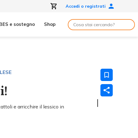
Accedi o registrati
BES e sostegno
Shop
GLESE
i!
toli e arricchire il lessico in