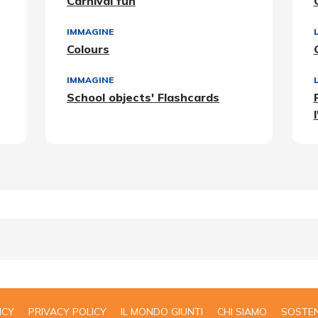
Carnival fun
IMMAGINE
Colours
IMMAGINE
School objects' Flashcards
ICY
PRIVACY POLICY
IL MONDO GIUNTI
CHI SIAMO
SOSTEN