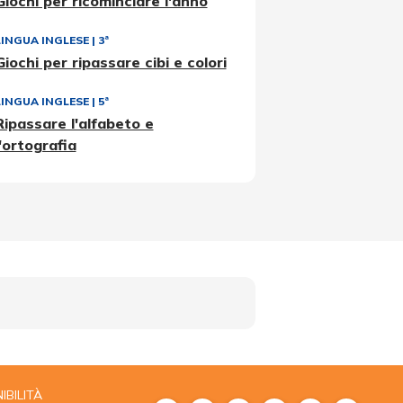
Giochi per ricominciare l'anno
LINGUA INGLESE
|
3ª
Giochi per ripassare cibi e colori
LINGUA INGLESE
|
5ª
Ripassare l'alfabeto e
l'ortografia
IBILITÀ