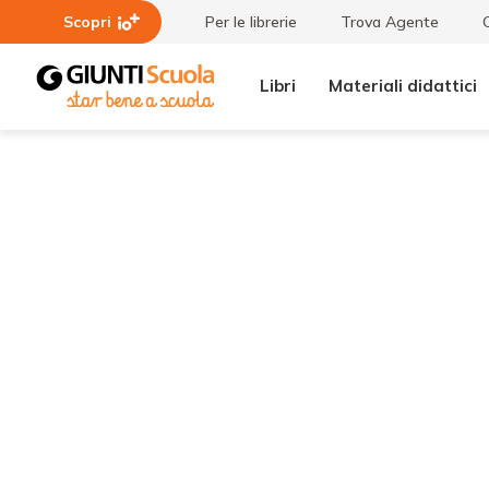
Scopri
Per le librerie
Trova Agente
Libri
Materiali didattici
Tutti i
Quanti
materiali
giocattoli!