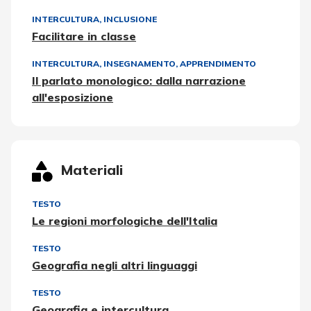
INTERCULTURA
,
INCLUSIONE
Facilitare in classe
INTERCULTURA
,
INSEGNAMENTO, APPRENDIMENTO
Il parlato monologico: dalla narrazione
all'esposizione
Materiali
TESTO
Le regioni morfologiche dell'Italia
TESTO
Geografia negli altri linguaggi
TESTO
Geografia e intercultura