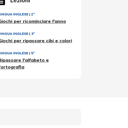
Lezioni
LINGUA INGLESE
|
2ª
Giochi per ricominciare l'anno
LINGUA INGLESE
|
3ª
Giochi per ripassare cibi e colori
LINGUA INGLESE
|
5ª
Ripassare l'alfabeto e
l'ortografia