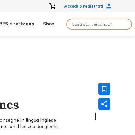
Accedi o registrati
BES e sostegno
Shop
mes
onsegne in lingua inglese
re con il lessico dei giochi;