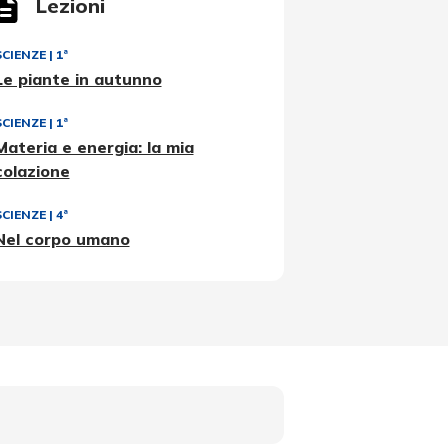
Lezioni
SCIENZE
|
1ª
Le piante in autunno
SCIENZE
|
1ª
Materia e energia: la mia
colazione
SCIENZE
|
4ª
Nel corpo umano