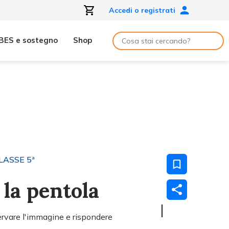
Accedi o registrati
BES e sostegno
Shop
LASSE 5ª
la pentola
ervare l'immagine e rispondere