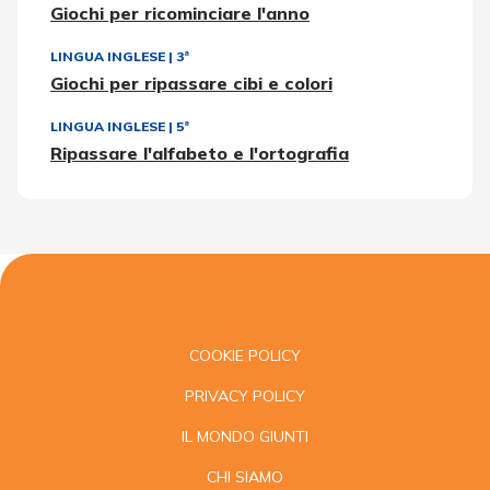
Giochi per ricominciare l'anno
LINGUA INGLESE
|
3ª
Giochi per ripassare cibi e colori
LINGUA INGLESE
|
5ª
Ripassare l'alfabeto e l'ortografia
COOKIE POLICY
PRIVACY POLICY
IL MONDO GIUNTI
CHI SIAMO