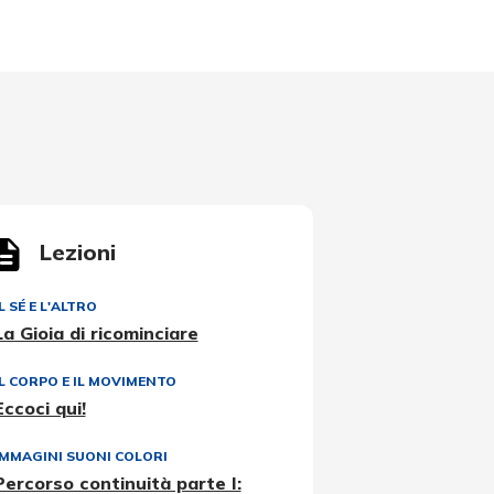
Lezioni
L SÉ E L'ALTRO
La Gioia di ricominciare
IL CORPO E IL MOVIMENTO
Eccoci qui!
IMMAGINI SUONI COLORI
Percorso continuità parte I: