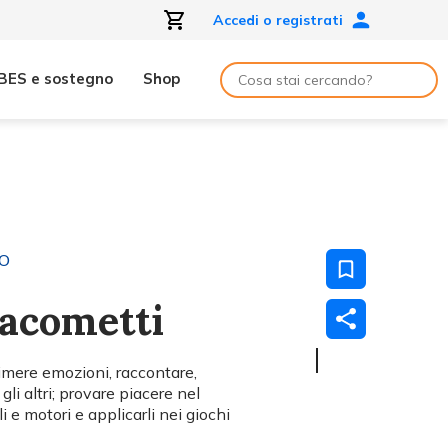
Accedi o registrati
BES e sostegno
Shop
TO
iacometti
rimere emozioni, raccontare,
li altri; provare piacere nel
e motori e applicarli nei giochi