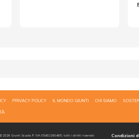
ICY
PRIVACY POLICY
IL MONDO GIUNTI
CHI SIAMO
SOSTEN
TÀ
Condizioni d
 ©
2026
Giunti Scuola P. IVA 05492160485, tutti i diritti riservati