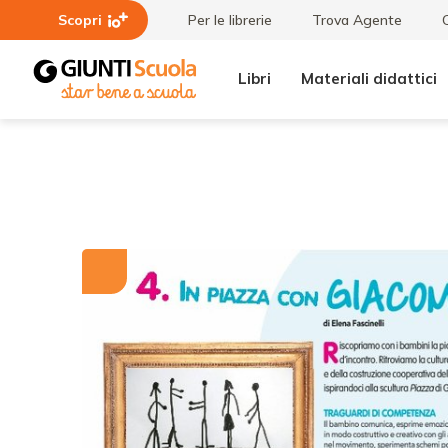
Scopri
Per le librerie
Trova Agente
Libri
Materiali didattici
Tutti i
In piazza
materiali
con
Giacometti