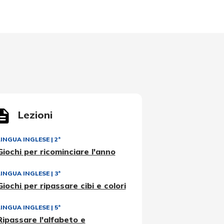
Lezioni
LINGUA INGLESE
|
2ª
Giochi per ricominciare l'anno
LINGUA INGLESE
|
3ª
Giochi per ripassare cibi e colori
LINGUA INGLESE
|
5ª
Ripassare l'alfabeto e