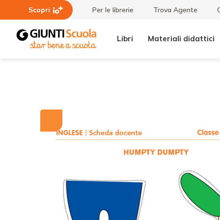
Scopri
Per le librerie
Trova Agente
Libri
Materiali didattici
Tutti i
Humpty
materiali
Dumpty