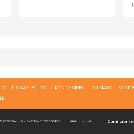
ICY
PRIVACY POLICY
IL MONDO GIUNTI
CHI SIAMO
SOSTEN
TÀ
Condizioni d
 ©
2026
Giunti Scuola P. IVA 05492160485, tutti i diritti riservati