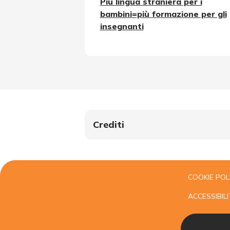
Più lingua straniera per i
bambini=più formazione per gli
insegnanti
Crediti
COOKIE POL
ACCESSIBILI