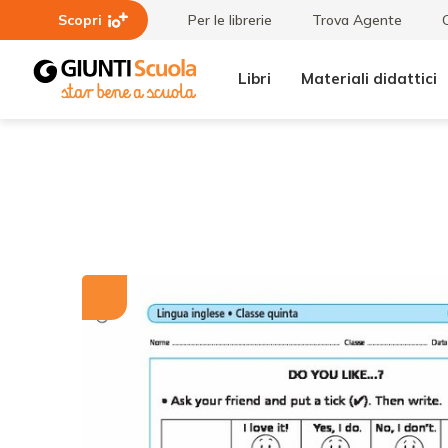
Scopri
Per le librerie
Trova Agente
Libri
Materiali didattici
Tutti i
Do
materiali
you
like...
?