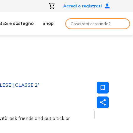
Accedi o registrati
BES e sostegno
Shop
GLESE
| CLASSE 2ª
ità: ask friends and put a tick or