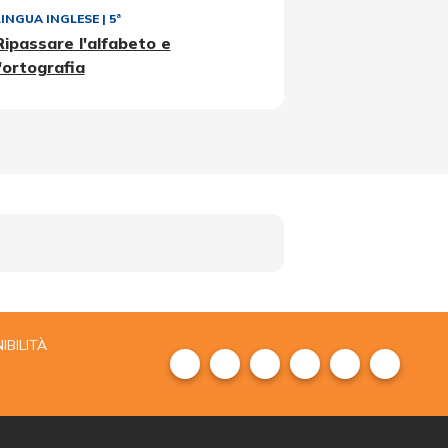
LINGUA INGLESE
|
5ª
Ripassare l'alfabeto e
l'ortografia
IBILITÀ