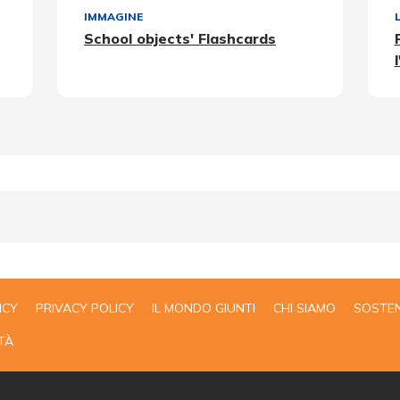
IMMAGINE
School objects' Flashcards
ICY
PRIVACY POLICY
IL MONDO GIUNTI
CHI SIAMO
SOSTEN
TÀ