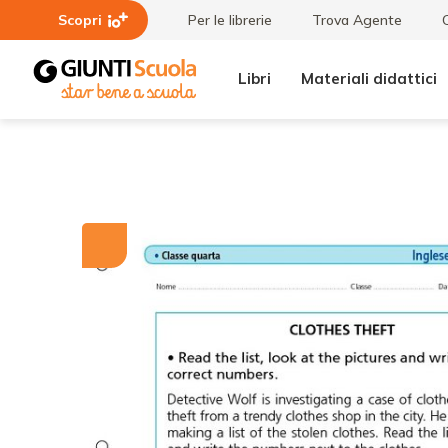
Scopri
Per le librerie
Trova Agente
Libri
Materiali didattici
Tutti i
Clothes
materiali
theft