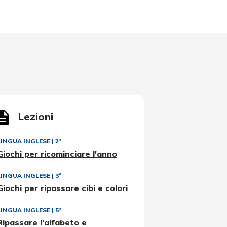
Lezioni
LINGUA INGLESE
|
2ª
Giochi per ricominciare l'anno
LINGUA INGLESE
|
3ª
Giochi per ripassare cibi e colori
LINGUA INGLESE
|
5ª
Ripassare l'alfabeto e