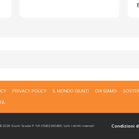
ICY
PRIVACY POLICY
IL MONDO GIUNTI
CHI SIAMO
SOSTEN
TÀ
Condizioni d
 ©
2026
Giunti Scuola P. IVA 05492160485, tutti i diritti riservati